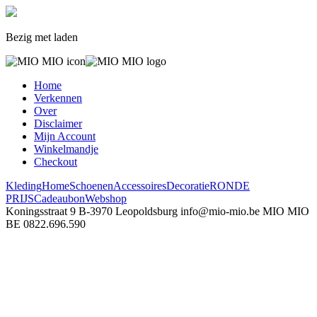
Bezig met laden
Home
Verkennen
Over
Disclaimer
Mijn Account
Winkelmandje
Checkout
Kleding
Home
Schoenen
Accessoires
Decoratie
RONDE
PRIJS
Cadeaubon
Webshop
Koningsstraat 9
B-3970 Leopoldsburg
info@mio-mio.be
MIO MIO
BE 0822.696.590