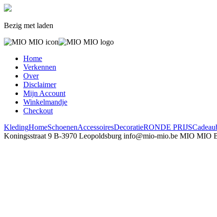
Bezig met laden
Home
Verkennen
Over
Disclaimer
Mijn Account
Winkelmandje
Checkout
Kleding
Home
Schoenen
Accessoires
Decoratie
RONDE PRIJS
Cadeau
Koningsstraat 9
B-3970 Leopoldsburg
info@mio-mio.be
MIO MIO